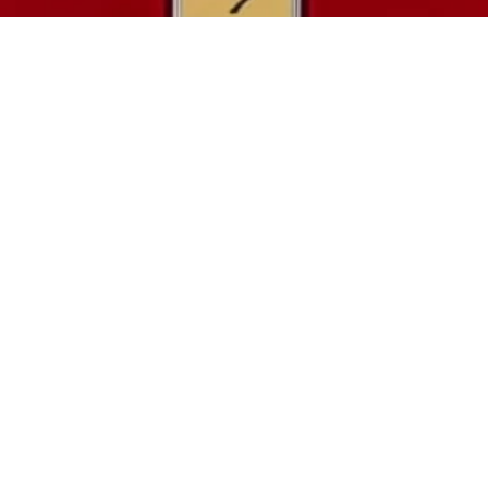
I NOSTRI SERVIZI
Automobili
Store
Assistenza
Vendita
News
CONTATTI