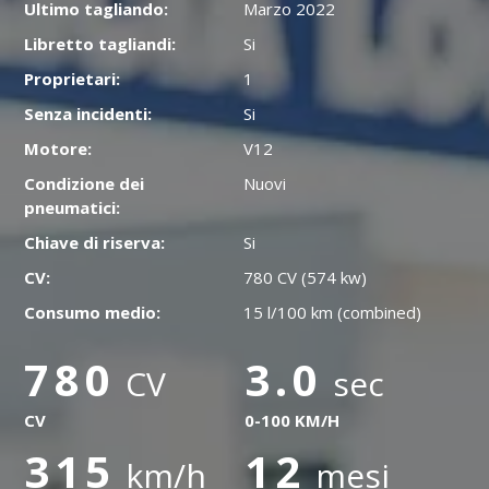
Ultimo tagliando:
Marzo 2022
Libretto tagliandi:
Si
Proprietari:
1
Senza incidenti:
Si
Motore:
V12
Condizione dei
Nuovi
pneumatici:
Chiave di riserva:
Si
CV:
780 CV (574 kw)
Consumo medio:
15 l/100 km (combined)
780
3.0
CV
sec
CV
0-100 KM/H
315
12
km/h
mesi