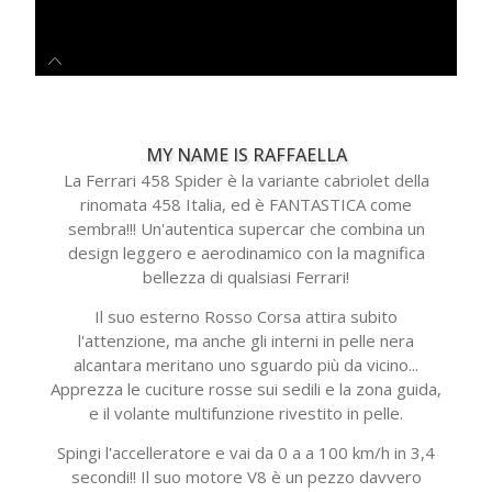
MY NAME IS RAFFAELLA
La Ferrari 458 Spider è la variante cabriolet della
rinomata 458 Italia, ed è FANTASTICA come
sembra!!! Un'autentica supercar che combina un
design leggero e aerodinamico con la magnifica
bellezza di qualsiasi Ferrari!
Il suo esterno Rosso Corsa attira subito
l'attenzione, ma anche gli interni in pelle nera
alcantara meritano uno sguardo più da vicino...
Apprezza le cuciture rosse sui sedili e la zona guida,
e il volante multifunzione rivestito in pelle.
Spingi l'accelleratore e vai da 0 a a 100 km/h in 3,4
secondi!! Il suo motore V8 è un pezzo davvero