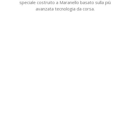
speciale costruito a Maranello basato sulla più
avanzata tecnologia da corsa.
Senti il tipo più estremo di PASSIONE! Unisciti al
miglior team del mondo!!!
Questa vettura è immatricolata in SPAGNA.
CONTATTACI OGGI