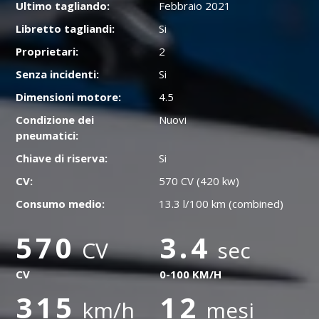
Ultimo tagliando:
Febbraio 2021
Libretto tagliandi:
Si
Proprietari:
2
Senza incidenti:
Si
Dimensioni motore:
4.5
Condizione dei
Nuovi
pneumatici:
Chiave di riserva:
Si
CV:
570 CV (420 kw)
Consumo medio:
13.3 l/100 km (combined)
570
3.4
CV
sec
CV
0-100 KM/H
315
12
km/h
mesi