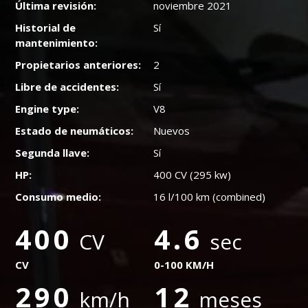
Última revisión:
noviembre 2021
Historial de
Sí
mantenimiento:
Propietarios anteriores:
2
Libre de accidentes:
Sí
Engine type:
V8
Estado de neumáticos:
Nuevos
Segunda llave:
Sí
HP:
400 CV (295 kw)
Consumo medio:
16 l/100 km (combined)
400
4.6
CV
sec
CV
0-100 KM/H
290
12
km/h
meses