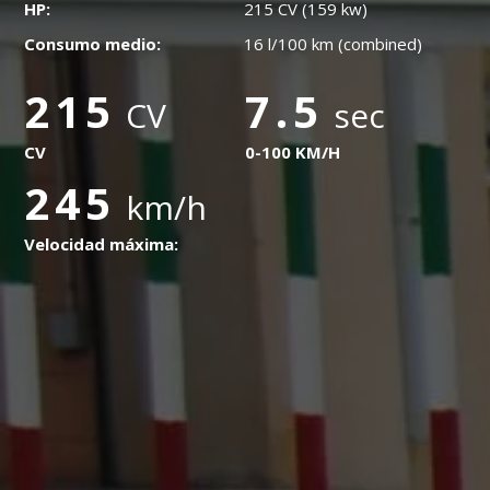
HP:
215 CV (159 kw)
Consumo medio:
16 l/100 km (combined)
215
7.5
CV
sec
CV
0-100 KM/H
245
km/h
Velocidad máxima: